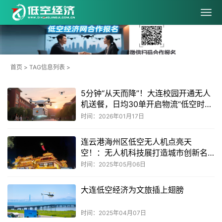
首页
> TAG信息列表 >
5分钟“从天而降”！大连校园开通无人
机送餐，日均30单开启物流“低空时
代”
时间：2026年01月17日
连云港海州区低空无人机点亮天
空！：无人机科技展打造城市创新名
片
时间：2025年05月06日
大连低空经济为文旅插上翅膀
时间：2025年04月07日