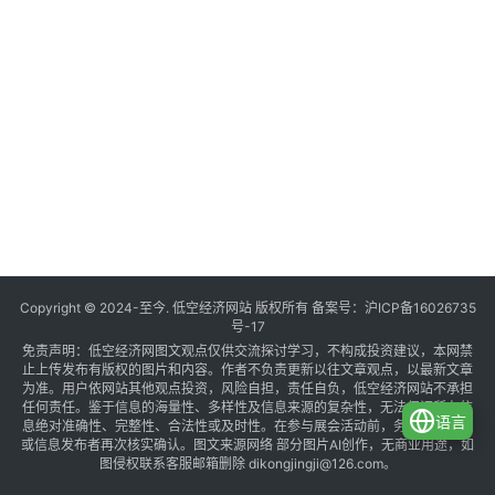
Copyright © 2024-至今. 低空经济网站 版权所有 备案号：
沪ICP备16026735
号-17
免责声明：低空经济网图文观点仅供交流探讨学习，不构成投资建议，本网禁
止上传发布有版权的图片和内容。作者不负责更新以往文章观点，以最新文章
为准。用户依网站其他观点投资，风险自担，责任自负，低空经济网站不承担
任何责任。鉴于信息的海量性、多样性及信息来源的复杂性，无法保证所有信
语言
息绝对准确性、完整性、合法性或及时性。在参与展会活动前，务必与组织方
或信息发布者再次核实确认。图文来源网络 部分图片AI创作，无商业用途，如
图侵权联系客服邮箱删除 dikongjingji@126.com。