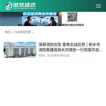
首页
> TAG信息列表 >
深耕消防应急 聚焦实战应用 | 新乡市
消防救援局局长刘增民一行莅临华启
天成开展无人机专项调研
时间：2026年06月03日
共
1
页
1
条