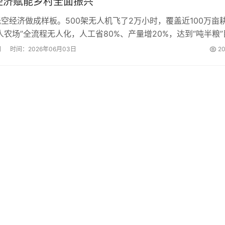
经济赋能乡村全面振兴
空经济做成样板。500架无人机飞了2万小时，覆盖近100万亩
人农场”全流程无人化，人工省80%、产量增20%，达到“吨半粮”
、场景拓展、飞手培训同步跟上，央媒都报道了。...
网
时间：2026年06月03日
2
共
1
页
1
条