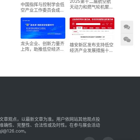
2025第十二届航空航
中国指挥与控制学会低
天动力和燃气轮机聚焦
空产业工作委员会成立
大会暨展览会
大会在京召开
龙头企业、创新力量齐
雄安新区发布支持低空
上阵，助推低空经济进
经济产业发展措施十二
入“钛”时代！第六届中
条
国钛谷国际钛产业博览
会将于下月在宝鸡举
文章观点，以最新文章为准。用户依网站其他观点投
准确性、完整性、合法性或及时性。在参与展会活动
126.com。