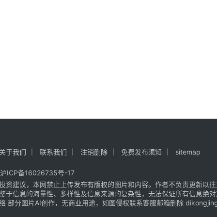
关于我们
联系我们
注销删除
免费发布须知
sitemap
沪ICP备16026735号-17
投资建议，本网禁止上传发布有版权的图片和内容。作者不负责更新以往
鉴于信息的海量性、多样性及信息来源的复杂性，无法保证所有信息绝对
片AI创作，无商业用途，如图侵权联系客服邮箱删除 dikongjingji@