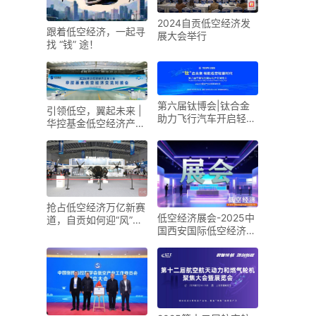
2024自贡低空经济发
跟着低空经济，一起寻
展大会举行
找 “钱” 途！
第六届钛博会|钛合金
引领低空，翼起未来 |
助力飞行汽车开启轻量
华控基金低空经济产业
化新时代
生态交流大会召开
抢占低空经济万亿新赛
低空经济展会-2025中
道，自贡如何迎“风”而
国西安国际低空经济展
上？
览会