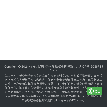
Copyright © 2024-至今. 低空经济网站 版权所有 备案号：
沪ICP备16026735
号-17
免责声明：低空经济网图文观点仅供交流探讨学习，不构成投资建议，本网禁
止上传发布有版权的图片和内容。作者不负责更新以往文章观点，以最新文章
为准。用户依网站其他观点投资，风险自担，责任自负，低空经济网站不承担
任何责任。鉴于信息的海量性、多样性及信息来源的复杂性，无法保证所有信
语言
息绝对准确性、完整性、合法性或及时性。在参与展会活动前，务必与组织方
或信息发布者再次核实确认。图文来源网络 部分图片AI创作，无商业用途，如
图侵权联系客服邮箱删除 dikongjingji@126.com。