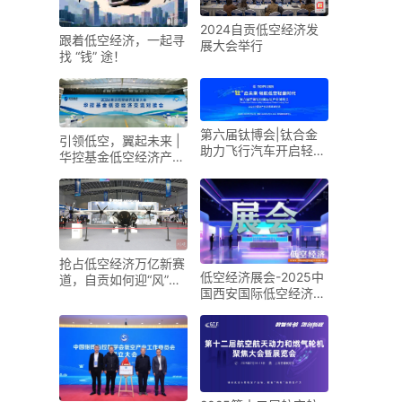
2024自贡低空经济发
跟着低空经济，一起寻
展大会举行
找 “钱” 途！
第六届钛博会|钛合金
引领低空，翼起未来 |
助力飞行汽车开启轻量
华控基金低空经济产业
化新时代
生态交流大会召开
抢占低空经济万亿新赛
低空经济展会-2025中
道，自贡如何迎“风”而
国西安国际低空经济展
上？
览会