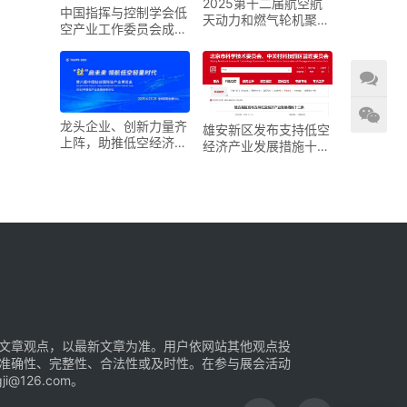
2025第十二届航空航
中国指挥与控制学会低
天动力和燃气轮机聚焦
空产业工作委员会成立
大会暨展览会
大会在京召开
龙头企业、创新力量齐
雄安新区发布支持低空
上阵，助推低空经济进
经济产业发展措施十二
入“钛”时代！第六届中
条
国钛谷国际钛产业博览
会将于下月在宝鸡举
文章观点，以最新文章为准。用户依网站其他观点投
准确性、完整性、合法性或及时性。在参与展会活动
126.com。