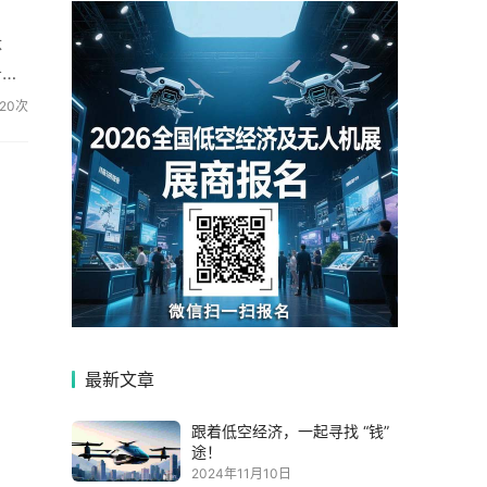
体
务能
20次
最新文章
跟着低空经济，一起寻找 “钱”
途！
2024年11月10日