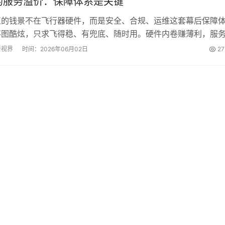
的服务溢价：保障体系是关键
正的钱景不在飞行器硬件，而是安全、合规、运维这套幕后保障
不图酷炫，只求飞得稳、有兜底、随时用。硬件内卷赚薄利，服
价。政策收紧，体系定生死，不懂保障的玩家正在出局。...
新视界
时间：2026年06月02日
27
共
1
页
1
条