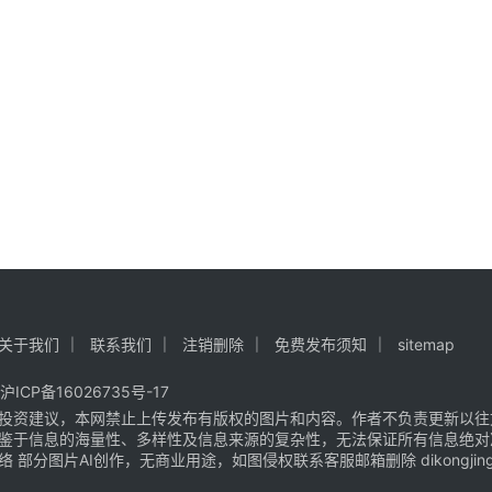
关于我们
联系我们
注销删除
免费发布须知
sitemap
沪ICP备16026735号-17
投资建议，本网禁止上传发布有版权的图片和内容。作者不负责更新以往
鉴于信息的海量性、多样性及信息来源的复杂性，无法保证所有信息绝对
片AI创作，无商业用途，如图侵权联系客服邮箱删除 dikongjingji@