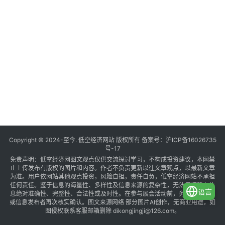
Copyright © 2024-至今. 低空经济网站 版权所有 备案号：
沪ICP备16026735
号-17
免责声明：低空经济网图文观点仅供交流探讨学习，不构成投资建议，本网禁
止上传发布有版权的图片和内容。作者不负责更新以往文章观点，以最新文章
为准。用户依网站其他观点投资，风险自担，责任自负，低空经济网站不承担
任何责任。鉴于信息的海量性、多样性及信息来源的复杂性，无法保证所有信
语言
息绝对准确性、完整性、合法性或及时性。在参与展会活动前，务必与组织方
或信息发布者再次核实确认。图文来源网络 部分图片AI创作，无商业用途，如
图侵权联系客服邮箱删除 dikongjingji@126.com。