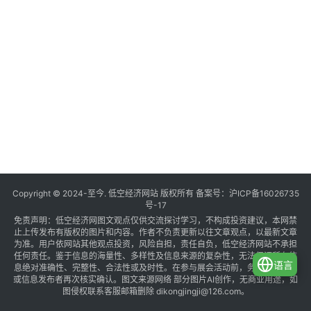
Copyright © 2024-至今. 低空经济网站 版权所有 备案号：
沪ICP备16026735
号-17
免责声明：低空经济网图文观点仅供交流探讨学习，不构成投资建议，本网禁
止上传发布有版权的图片和内容。作者不负责更新以往文章观点，以最新文章
为准。用户依网站其他观点投资，风险自担，责任自负，低空经济网站不承担
任何责任。鉴于信息的海量性、多样性及信息来源的复杂性，无法保证所有信
语言
息绝对准确性、完整性、合法性或及时性。在参与展会活动前，务必与组织方
或信息发布者再次核实确认。图文来源网络 部分图片AI创作，无商业用途，如
图侵权联系客服邮箱删除 dikongjingji@126.com。