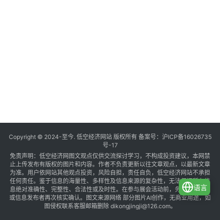
Copyright © 2024-至今. 低空经济网站 版权所有 备案号：
沪ICP备16026735
号-17
免责声明：低空经济网图文观点仅供交流探讨学习，不构成投资建议，本网禁
止上传发布有版权的图片和内容。作者不负责更新以往文章观点，以最新文章
为准。用户依网站其他观点投资，风险自担，责任自负，低空经济网站不承担
任何责任。鉴于信息的海量性、多样性及信息来源的复杂性，无法保证所有信
语言
息绝对准确性、完整性、合法性或及时性。在参与展会活动前，务必与组织方
或信息发布者再次核实确认。图文来源网络 部分图片AI创作，无商业用途，如
图侵权联系客服邮箱删除 dikongjingji@126.com。