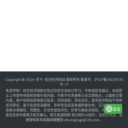
Copyright © 2024-至今. 低空经济网站 版权所有 备案号：
沪ICP备16026735
号-17
免责声明：低空经济网图文观点仅供交流探讨学习，不构成投资建议，本网禁
止上传发布有版权的图片和内容。作者不负责更新以往文章观点，以最新文章
为准。用户依网站其他观点投资，风险自担，责任自负，低空经济网站不承担
任何责任。鉴于信息的海量性、多样性及信息来源的复杂性，无法保证所有信
语言
息绝对准确性、完整性、合法性或及时性。在参与展会活动前，务必与组织方
或信息发布者再次核实确认。图文来源网络 部分图片AI创作，无商业用途，如
图侵权联系客服邮箱删除 dikongjingji@126.com。