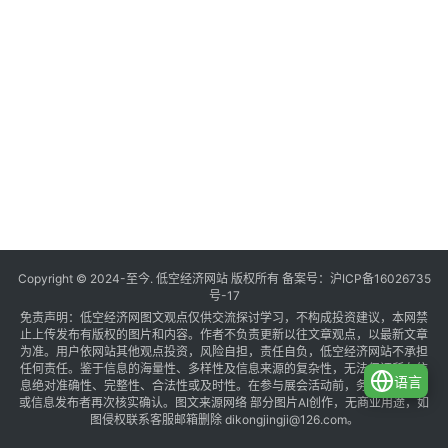
Copyright © 2024-至今. 低空经济网站 版权所有 备案号：
沪ICP备16026735
号-17
免责声明：低空经济网图文观点仅供交流探讨学习，不构成投资建议，本网禁
止上传发布有版权的图片和内容。作者不负责更新以往文章观点，以最新文章
为准。用户依网站其他观点投资，风险自担，责任自负，低空经济网站不承担
任何责任。鉴于信息的海量性、多样性及信息来源的复杂性，无法保证所有信
语言
息绝对准确性、完整性、合法性或及时性。在参与展会活动前，务必与组织方
或信息发布者再次核实确认。图文来源网络 部分图片AI创作，无商业用途，如
图侵权联系客服邮箱删除 dikongjingji@126.com。