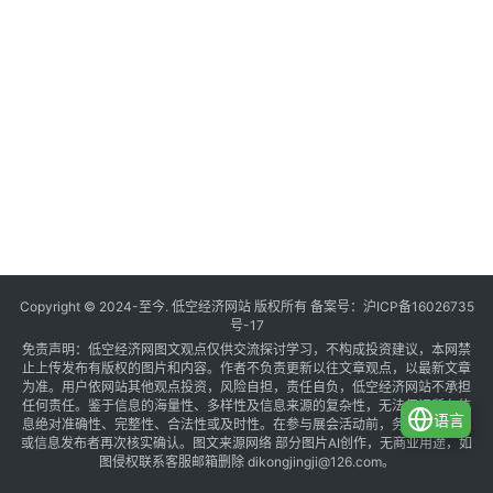
Copyright © 2024-至今. 低空经济网站 版权所有 备案号：
沪ICP备16026735
号-17
免责声明：低空经济网图文观点仅供交流探讨学习，不构成投资建议，本网禁
止上传发布有版权的图片和内容。作者不负责更新以往文章观点，以最新文章
为准。用户依网站其他观点投资，风险自担，责任自负，低空经济网站不承担
任何责任。鉴于信息的海量性、多样性及信息来源的复杂性，无法保证所有信
语言
息绝对准确性、完整性、合法性或及时性。在参与展会活动前，务必与组织方
或信息发布者再次核实确认。图文来源网络 部分图片AI创作，无商业用途，如
图侵权联系客服邮箱删除 dikongjingji@126.com。