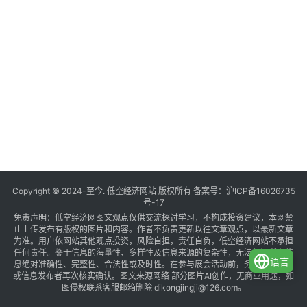
Copyright © 2024-至今. 低空经济网站 版权所有 备案号：
沪ICP备16026735
号-17
免责声明：低空经济网图文观点仅供交流探讨学习，不构成投资建议，本网禁
止上传发布有版权的图片和内容。作者不负责更新以往文章观点，以最新文章
为准。用户依网站其他观点投资，风险自担，责任自负，低空经济网站不承担
任何责任。鉴于信息的海量性、多样性及信息来源的复杂性，无法保证所有信
语言
息绝对准确性、完整性、合法性或及时性。在参与展会活动前，务必与组织方
或信息发布者再次核实确认。图文来源网络 部分图片AI创作，无商业用途，如
图侵权联系客服邮箱删除 dikongjingji@126.com。