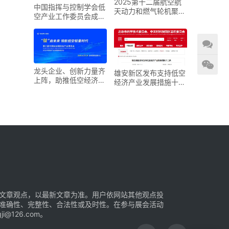
2025第十二届航空航
中国指挥与控制学会低
天动力和燃气轮机聚焦
空产业工作委员会成立
大会暨展览会
大会在京召开
龙头企业、创新力量齐
雄安新区发布支持低空
上阵，助推低空经济进
经济产业发展措施十二
入“钛”时代！第六届中
条
国钛谷国际钛产业博览
会将于下月在宝鸡举
文章观点，以最新文章为准。用户依网站其他观点投
准确性、完整性、合法性或及时性。在参与展会活动
126.com。