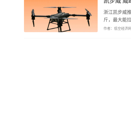
凯步威 威
浙江凯步威推
斤，最大能拉
血。展开近2
作者：低空经济
工地、海岛、