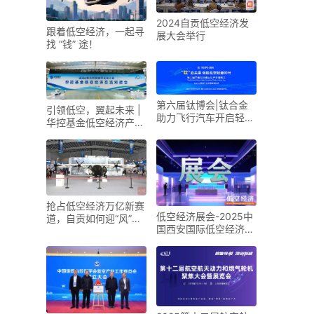
2024自贡低空经济发
跟着低空经济，一起寻
展大会举行
找 “钱” 途！
第六届钛博会|钛合金
引领低空，翼起未来 |
助力飞行汽车开启轻量
华控基金低空经济产业
化新时代
生态交流大会召开
抢占低空经济万亿新赛
低空经济展会-2025中
道，自贡如何迎“风”而
国西安国际低空经济展
上？
览会