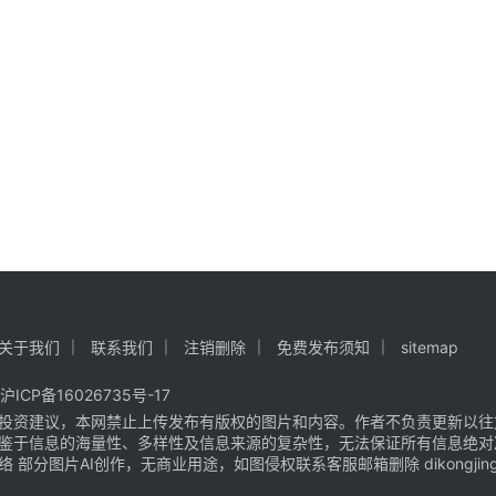
关于我们
联系我们
注销删除
免费发布须知
sitemap
沪ICP备16026735号-17
投资建议，本网禁止上传发布有版权的图片和内容。作者不负责更新以往
鉴于信息的海量性、多样性及信息来源的复杂性，无法保证所有信息绝对
片AI创作，无商业用途，如图侵权联系客服邮箱删除 dikongjingji@