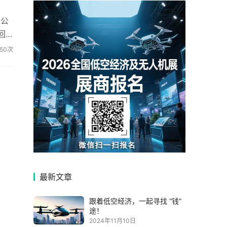
0公
回
比如
50次
最新文章
跟着低空经济，一起寻找 “钱”
途！
2024年11月10日