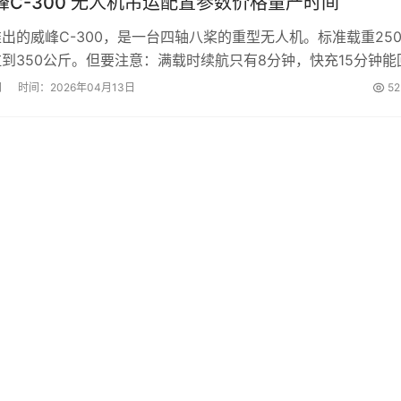
峰C-300 无人机吊运配置参数价格量产时间
出的威峰C-300，是一台四轴八桨的重型无人机。标准载重25
到350公斤。但要注意：满载时续航只有8分钟，快充15分钟能
米见方，7级风照飞，通讯距离30公里。适合短途大重量运输，
网
时间：2026年04月13日
52
山区。价格没公开，接受预订。...
共
1
页
1
条