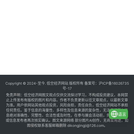
Copyright © 2024-至今. 低空经济网站 版权所有 备案号：
沪ICP备16026735
号-17
免责声明：低空经济网图文观点仅供交流探讨学习，不构成投资建议，本网禁
止上传发布有版权的图片和内容。作者不负责更新以往文章观点，以最新文章
为准。用户依网站其他观点投资，风险自担，责任自负，低空经济网站不承担
任何责任。鉴于信息的海量性、多样性及信息来源的复杂性，无法保证所有信
语言
息绝对准确性、完整性、合法性或及时性。在参与展会活动前，务必与组织方
或信息发布者再次核实确认。图文来源网络 部分图片AI创作，无商业用途，如
图侵权联系客服邮箱删除 dikongjingji@126.com。