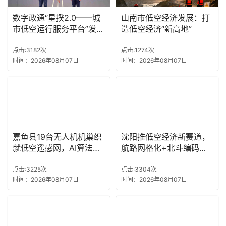
数字政通“星揆2.0——城
山南市低空经济发展：打
市低空运行服务平台”发布
造低空经济“新高地”
会圆满召开
点击:3182次
点击:1274次
时间：2026年08月07日
时间：2026年08月07日
嘉鱼县19台无人机机巢织
沈阳推低空经济新赛道，
就低空遥感网，AI算法让
航路网格化+北斗编码让
非法垂钓、火情无处藏，
空域变数字资产
单季飞行1.95万公里
点击:3225次
点击:3304次
时间：2026年08月07日
时间：2026年08月07日