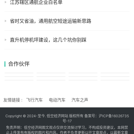
江苏辖区通航企业白名单
省时又省油，通用航空短途运输新思路
直升机停机坪建设，这几个坑你别踩
合作伙伴
友情链接 :
飞行汽车
电动汽车
汽车之声
Copyright © 2024-至今. 低空经济网站 版权所有 备案号：
沪ICP备16026735
号-17
免责声明：低空经济网图文观点仅供交流探讨学习，不构成投资建议，本网禁
止上传发布有版权的图片和内容。作者不负责更新以往文章观点，以最新文章