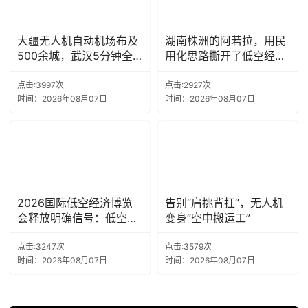
大疆无人机自动机场布及
湖南株洲的阿若拉，用民
500余城，武汉5分钟全
用化思路撕开了低空经济
域抵达，广州南沙年飞4.3
的第一道口子
万架次
点击:3997次
点击:2927次
时间：2026年08月07日
时间：2026年08月07日
2026国际低空经济博览
告别“肩挑背扛”，无人机
会释放明确信号：低空行
变身“空中搬运工”
业正从研发制造转向场景
落地
点击:3247次
点击:3579次
时间：2026年08月07日
时间：2026年08月07日