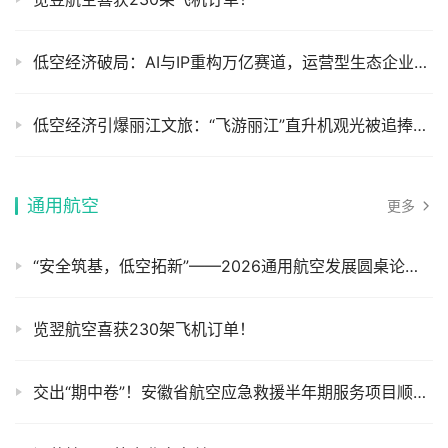
低空经济破局：AI与IP重构万亿赛道，运营型生态企业成关键拼图
低空经济引爆丽江文旅：“飞游丽江”直升机观光被追捧，县域低空文旅模式跨省复制
通用航空
更多
“安全筑基，低空拓新”——2026通用航空发展圆桌论坛顺利举办
览翌航空喜获230架飞机订单！
交出“期中卷”！安徽省航空应急救援半年期服务项目顺利通过验收